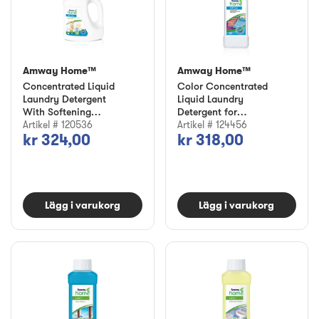
Amway Home™
Amway Home™
Concentrated Liquid
Color Concentrated
Laundry Detergent
Liquid Laundry
With Softening
Detergent for
Effect by SA8™ Baby
Artikel # 120536
Colored and Black
Artikel # 124456
kr 324,00
kr 318,00
Clothes SA8™
Lägg i varukorg
Lägg i varukorg