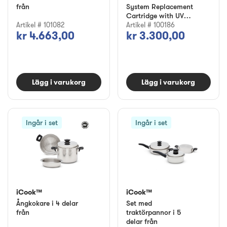
från
System Replacement
Cartridge with UV
Artikel # 101082
Technology
Artikel # 100186
kr 4.663,00
kr 3.300,00
Lägg i varukorg
Lägg i varukorg
Ingår i set
Ingår i set
iCook™
iCook™
Ångkokare i 4 delar
Set med
från
traktörpannor i 5
delar från