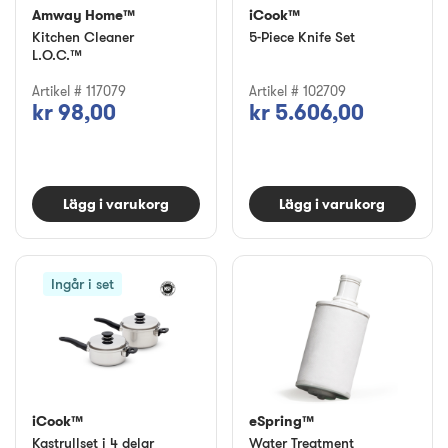
Amway Home™
iCook™
Kitchen Cleaner
5-Piece Knife Set
L.O.C.™
Artikel # 117079
Artikel # 102709
kr 98,00
kr 5.606,00
Lägg i varukorg
Lägg i varukorg
Ingår i set
iCook™
eSpring™
Kastrullset i 4 delar
Water Treatment