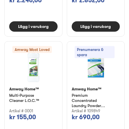
kr 2.246,00
kr 2.852,00
Lägg i varukorg
Lägg i varukorg
Amway Most Loved
Prenumerera &
spara
Amway Home™
Amway Home™
Multi-Purpose
Premium
Cleaner L.O.C.™
Concentrated
Laundry Powder
Artikel # 0001
Detergent SA8™
Artikel # 109849
kr 155,00
kr 690,00