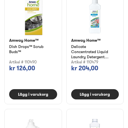
Amway Home™
Amway Home™
Dish Drops™ Scrub
Delicate
Buds™
Concentrated Liquid
Laundry Detergent
Artikel # 110490
SA8™
Artikel # 110479
kr 126,00
kr 204,00
Lägg i varukorg
Lägg i varukorg