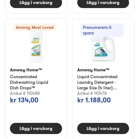
Lägg i varukorg
Lägg i varukorg
Amway Most Loved
Prenumerera &
spara
Amway Home™
Amway Home™
Concentrated
Liquid Concentrated
Dishwashing Liquid
Laundry Detergent -
Dish Drops™
Large Size (4 liter)
Artikel # 110488
SA8™
Artikel # 110478
kr 134,00
kr 1.188,00
Lägg i varukorg
Lägg i varukorg