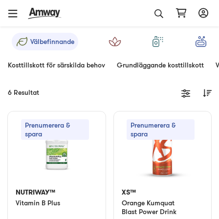
Välbefinnande
Kosttillskott för särskilda behov
Grundläggande kosttillskott
V
6 Resultat
Prenumerera &
Prenumerera &
spara
spara
NUTRIWAY™
XS™
Vitamin B Plus
Orange Kumquat
Blast Power Drink