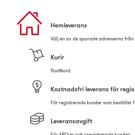
Hemleverans
Välj en av de sparade adresserna från "
Kurir
PostNord
Kostnadsfri leverans för reg
För registrerade kunder som beställer 
Leveransavgift
För ABO:er och oregistrerade kunder: