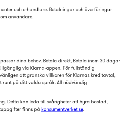
umenter och e-handlare. Betalningar och överföringar
g som användare.
t passar dina behov. Betala direkt, Betala inom 30 dagar
illgänglig via Klarna-appen. För fullständig
g vänligen att granska villkoren för Klarnas kreditavtal,
 runt på ditt valda språk. All nödvändig
g. Detta kan leda till svårigheter att hyra bostad,
tuppgifter finns på
konsumentverket.se
.