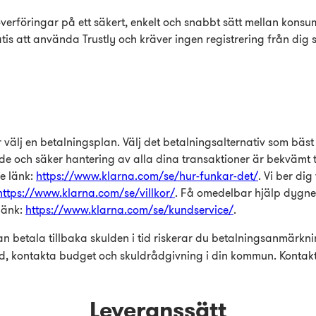
verföringar på ett säkert, enkelt och snabbt sätt mellan kons
gratis att använda Trustly och kräver ingen registrering från di
 välj en betalningsplan. Välj det betalningsalternativ som bäs
de och säker hantering av alla dina transaktioner är bekvämt t
de länk:
https://www.klarna.com/se/hur-funkar-det/
. Vi ber di
https://www.klarna.com/se/villkor/
. Få omedelbar hjälp dygnet
länk:
https://www.klarna.com/se/kundservice/
.
an betala tillbaka skulden i tid riskerar du betalningsanmärknin
töd, kontakta budget och skuldrådgivning i din kommun. Kontak
Leveranssätt