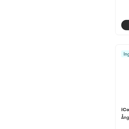
In
iC
Ång