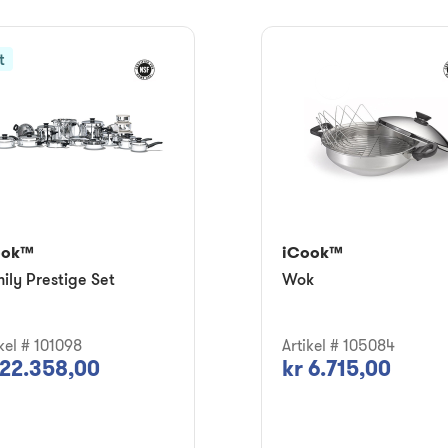
t
ook™
iCook™
ily Prestige Set
Wok
ikel # 101098
Artikel # 105084
 22.358,00
kr 6.715,00