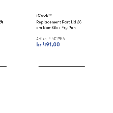
iCook™
24
Replacement Part Lid 28
cm Non-Stick Fry Pan
Artikel # 401956
kr 491,00
Lägg i varukorg