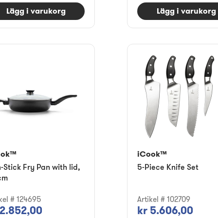
Lägg i varukorg
Lägg i varukorg
ook™
iCook™
-Stick Fry Pan with lid,
5-Piece Knife Set
cm
ikel # 124695
Artikel # 102709
 2.852,00
kr 5.606,00