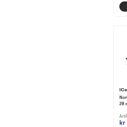
iC
Non
28 
Art
kr