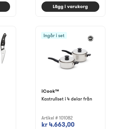
Lägg i varukorg
Ingår i set
iCook™
Kastrullset i 4 delar från
Artikel # 101082
kr 4.663,00