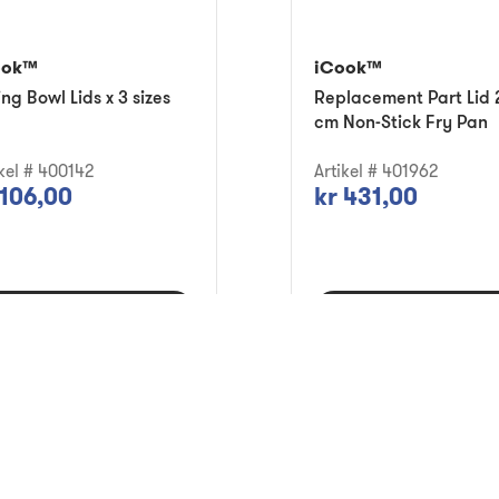
ook™
iCook™
ing Bowl Lids x 3 sizes
Replacement Part Lid 
cm Non-Stick Fry Pan
ikel # 400142
Artikel # 401962
 106,00
kr 431,00
Lägg i varukorg
Lägg i varukorg