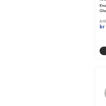
Kno
Gla
Art
kr