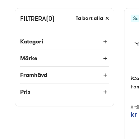
FILTRERA
(0)
Ta bort alla
Se
Kategori
Märke
Framhävd
iC
Fam
Pris
Art
kr