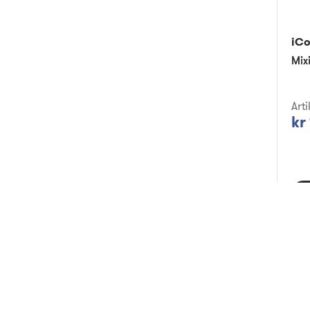
iC
Mix
Art
kr