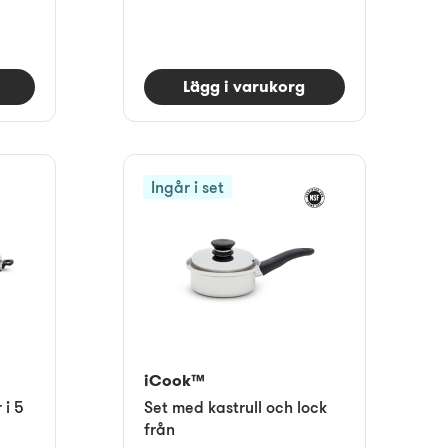
Lägg i varukorg
Ingår i set
iCook™
 i 5
Set med kastrull och lock
från