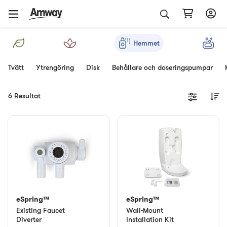
Hemmet
Tvätt
Ytrengöring
Disk
Behållare och doseringspumpar
6 Resultat
eSpring™
eSpring™
Existing Faucet
Wall-Mount
Diverter
Installation Kit