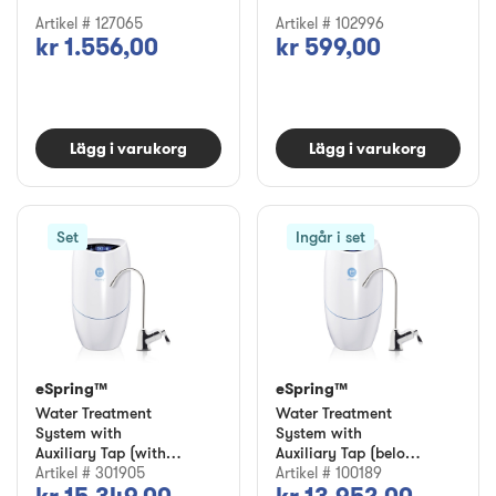
Artikel # 127065
Artikel # 102996
kr 1.556,00
kr 599,00
Lägg i varukorg
Lägg i varukorg
Set
Ingår i set
eSpring™
eSpring™
Water Treatment
Water Treatment
System with
System with
Auxiliary Tap (with
Auxiliary Tap (below
5-year Extended
Artikel # 301905
counter installation)
Artikel # 100189
Warranty )