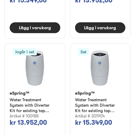
kr 15.349,00
kr 13.952,00
Lägg i varukorg
Lägg i varukorg
Ingår i set
Set
eSpring™
eSpring™
Water Treatment
Water Treatment
System with Diverter
System with Diverter
Kit for existing tap
Kit for existing tap
(above-counter
Artikel # 100188
(with 5-year
Artikel # 301904
kr 13.952,00
kr 15.349,00
installation)
Extended Warranty)