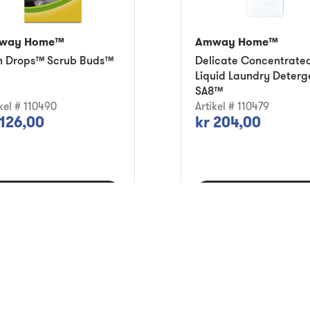
way Home™
Amway Home™
Dish Drops™ Scrub Buds™
Delicate Concentrate
Liquid Laundry Deterg
SA8™
ikel # 110490
Artikel # 110479
 126,00
kr 204,00
Lägg i varukorg
Lägg i varukorg