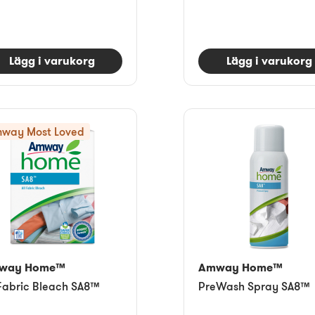
Lägg i varukorg
Lägg i varukorg
way Most Loved
way Home™
Amway Home™
 Fabric Bleach SA8™
PreWash Spray SA8™