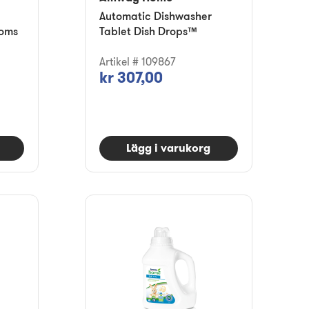
Automatic Dishwasher
ooms
Tablet Dish Drops™
Artikel # 109867
kr 307,00
Lägg i varukorg