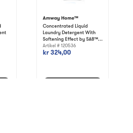
Amway Home™
d
Concentrated Liquid
ent
Laundry Detergent With
Softening Effect by SA8™
Baby
Artikel # 120536
kr 324,00
Lägg i varukorg