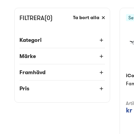
FILTRERA
(0)
Ta bort alla
Se
Kategori
Märke
Framhävd
iC
Fam
Pris
Art
kr