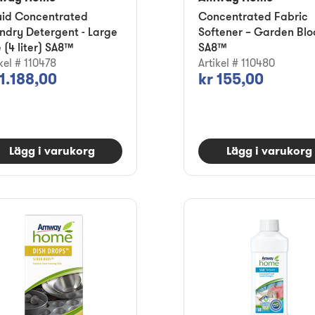
uid Concentrated
Concentrated Fabric
ndry Detergent - Large
Softener – Garden Bl
e (4 liter) SA8™
SA8™
kel # 110478
Artikel # 110480
 1.188,00
kr 155,00
Lägg i varukorg
Lägg i varukorg