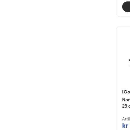
iC
Non
28 
Art
kr