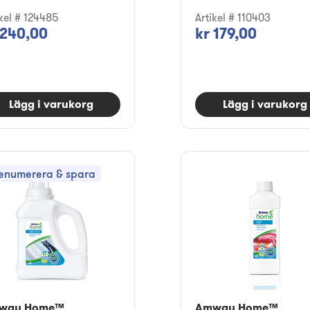
ikel # 124485
Artikel # 110403
 240,00
kr 179,00
Lägg i varukorg
Lägg i varukorg
enumerera & spara
way Home™
Amway Home™