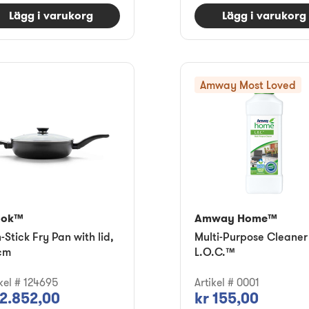
Lägg i varukorg
Lägg i varukorg
Amway Most Loved
ook™
Amway Home™
-Stick Fry Pan with lid,
Multi-Purpose Cleaner
cm
L.O.C.™
ikel # 124695
Artikel # 0001
 2.852,00
kr 155,00