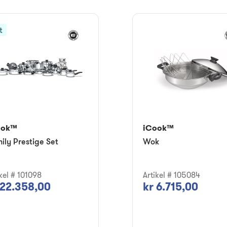
t
ook™
iCook™
ily Prestige Set
Wok
ikel # 101098
Artikel # 105084
 22.358,00
kr 6.715,00