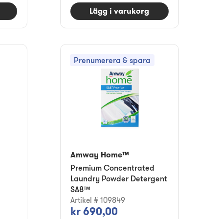
Lägg i varukorg
Prenumerera & spara
Amway Home™
Premium Concentrated
Laundry Powder Detergent
SA8™
Artikel # 109849
kr 690,00