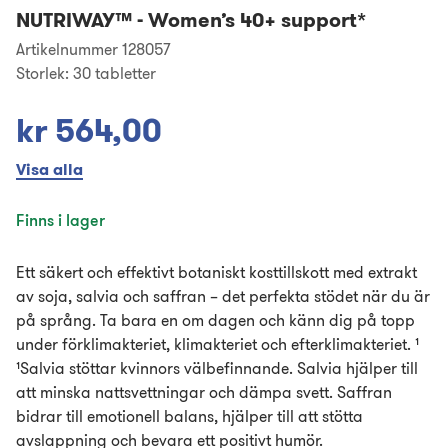
NUTRIWAY™
-
Women’s 40+ support*
Artikelnummer 128057
Storlek:
30 tabletter
kr 564,00
Visa alla
Finns i lager
Ett säkert och effektivt botaniskt kosttillskott med extrakt
av soja, salvia och saffran – det perfekta stödet när du är
på språng. Ta bara en om dagen och känn dig på topp
under förklimakteriet, klimakteriet och efterklimakteriet. ¹
¹Salvia stöttar kvinnors välbefinnande. Salvia hjälper till
att minska nattsvettningar och dämpa svett. Saffran
bidrar till emotionell balans, hjälper till att stötta
avslappning och bevara ett positivt humör.