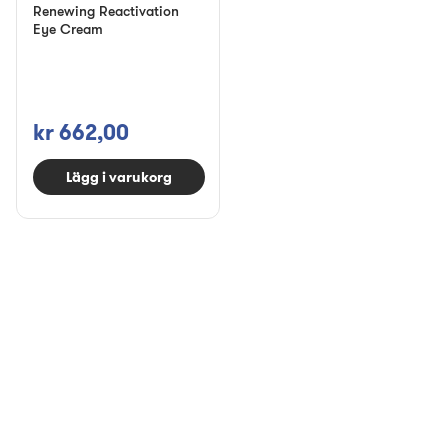
Renewing Reactivation
Eye Cream
kr 662,00
Lägg i varukorg
Rekommendation
Visa alla
Prenumerera &
Prenumerera &
spara
spara