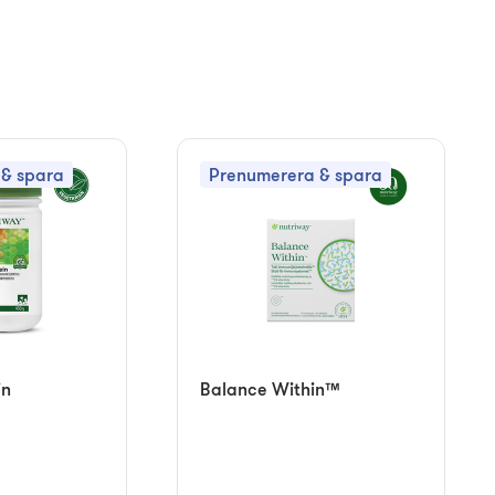
& spara
Prenumerera & spara
in
Balance Within™