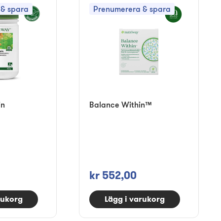
& spara
Prenumerera & spara
in
Balance Within™
kr 552,00
rukorg
Lägg i varukorg