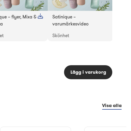
que – flyer, Mixa &
Satinique –
ha
varumärkesvideo
et
Skönhet
Lägg i varukorg
Visa alla