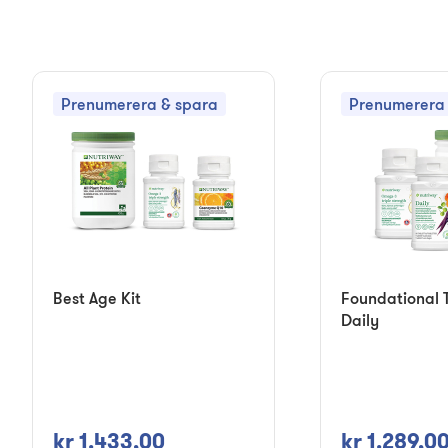
Prenumerera & spara
Prenumerera 
Best Age Kit
Foundational T
Daily
kr 1.433,00
kr 1.289,0