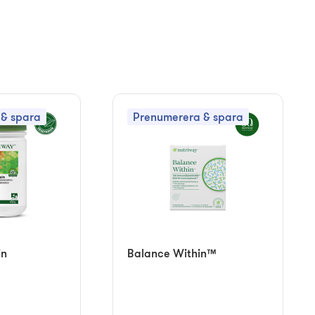
& spara
Prenumerera & spara
in
Balance Within™