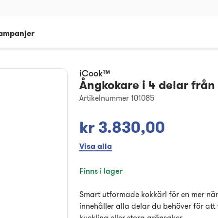
ampanjer
iCook™
Ångkokare i 4 delar från
Artikelnummer 101085
kr 3.830,00
Visa alla
Finns i lager
Smart utformade kokkärl för en mer närin
innehåller alla delar du behöver för att 
kyckling eller stora grönsaker.