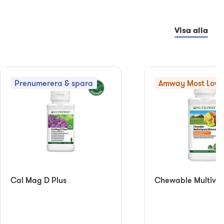
Visa alla
Prenumerera & spara
Amway Most Love
Cal Mag D Plus
Chewable Multivit